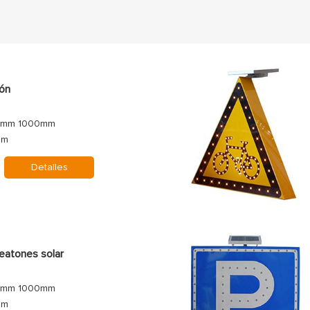
tón
0mm 1000mm
0m
Detalles
eatones solar
0mm 1000mm
0m