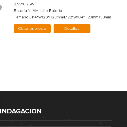
2.5V/0.25W )
Batería:NI-MH; Litio Batería
Tamaño:L114*W129*H23mm/L122*W104*H23mm+53mm
Obtener precio
Detalles
INDAGACION