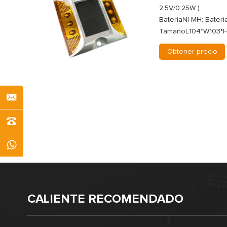
2.5V/0.25W )
BateríaNI-MH; Batería
TamañoL104*W103*
Obtener precio
CALIENTE RECOMENDADO