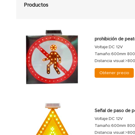
Productos
prohibición de pea
Voltaje:DC 12V
Tamaño:600mm 80
Distancia visual:>80
Obtener precio
Señal de paso de p
Voltaje:DC 12V
Tamaño:600mm 80
Distancia visual:>80