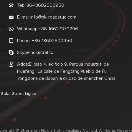
Tel:
+86-13602600950
E-mail:
info@nk-roadstud.com
Whatsapp:
+86-16627379296
Phone:
+86-13602600950
Skype:
nokintraffic
Adds:El piso 4, edificio 9, Parque industrial de
Huafeng , La calle de Fengtang,Pueblo de Fu
Yong,zona de Baoan,la ciudad de shenzhen,China.
Solar Street Lights
pyright © Shenzhen Nokin Traffic Facilities Co., Ltd. All Rights Reser