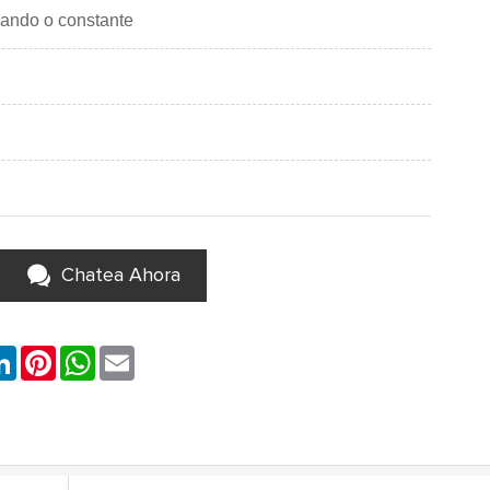
ando o constante
Chatea Ahora
k
LinkedIn
Pinterest
WhatsApp
Email