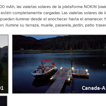
0 mAh, las vialetas solares de la plataforma NOKIN (vial
tén completamente cargadas. Las vialetas solares de la 
pueden iluminar desde el anochecer hasta el amanecer. 
. Ilumine su terraza, muelle, pasarela, jardín, patio trase