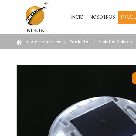
INCIO
NOSOTROS
PROD
Tu posición :
Inicio
>
Productos
>
Vialetas Solares