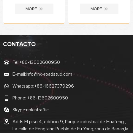
MORE
MORE
CONTACTO
Tel:
+86-13602600950
E-mail:
info@nk-roadstud.com
Whatsapp:
+86-16627379296
Phone:
+86-13602600950
Skype:
nokintraffic
Adds:El piso 4, edificio 9, Parque industrial de Huafeng ,
La calle de Fengtang,Pueblo de Fu Yong,zona de Baoan,la