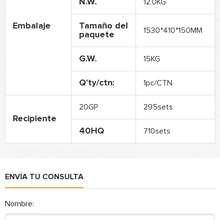
N.W.
12.0KG
Embalaje
Tamaño del
1530*410*150MM
paquete
G.W.
15KG
Q'ty/ctn:
1pc/CTN
20GP
295sets
Recipiente
40HQ
710sets
ENVÍA TU CONSULTA
Nombre: