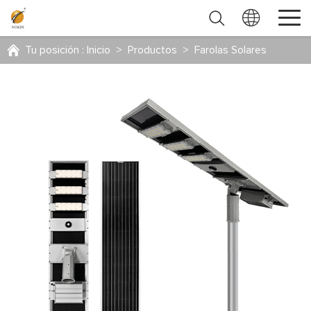
Tu posición :
Inicio
>
Productos
>
Farolas Solares