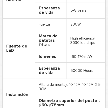
Esperanza
5-8 years
de vida
Fuerza
200W
Marca de
High efficiency
patatas
3030 led chips
fritas
Fuente de
LED
lúmenes
160-170lm/W
Esperanza
50000 Hours
de vida
Altura de montaje:10-12M, 10-12M: 25-
30M
Instalación
Diámetro superior del poste：
∮60-∮78mm