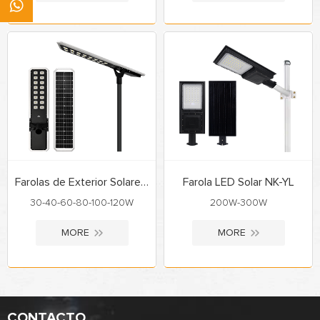
Farolas de Exterior Solares NK-VN
Farola LED Solar NK-YL
30-40-60-80-100-120W
200W-300W
MORE
MORE
CONTACTO