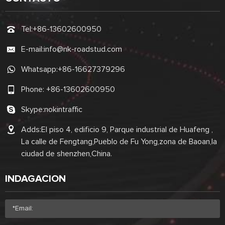
Tel:
+86-13602600950
E-mail:
info@nk-roadstud.com
Whatsapp:
+86-16627379296
Phone:
+86-13602600950
Skype:
nokintraffic
Adds:El piso 4, edificio 9, Parque industrial de Huafeng ,
La calle de Fengtang,Pueblo de Fu Yong,zona de Baoan,la
ciudad de shenzhen,China.
INDAGACION